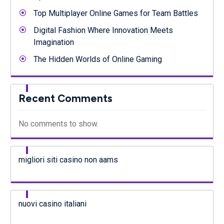
Top Multiplayer Online Games for Team Battles
Digital Fashion Where Innovation Meets
Imagination
The Hidden Worlds of Online Gaming
Recent Comments
No comments to show.
migliori siti casino non aams
nuovi casino italiani