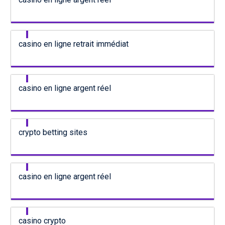
casino en ligne retrait immédiat
casino en ligne argent réel
crypto betting sites
casino en ligne argent réel
casino crypto