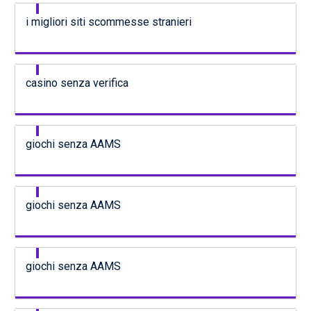
i migliori siti scommesse stranieri
casino senza verifica
giochi senza AAMS
giochi senza AAMS
giochi senza AAMS