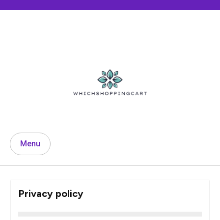
Skip
to
content
Menu
Privacy policy