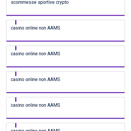
scommesse sportive crypto
casino online non AAMS
casino online non AAMS
casino online non AAMS
casino online non AAMS
casino online non AAMS